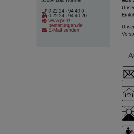
53604 Bad Honnef
Was 
Unser
0 22 24 - 94 40 0
Einfü
0 22 24 - 94 40 20
www.prinz-
bestattungen.de
Unser
E-Mail senden
Versp
A