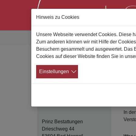
Hinweis zu Cookies
Zum Hauptinhalt springen
Sie sind hier:
Unsere Webseite verwendet Cookies. Diese hab
Gute Bestatter
Bestatterliste
Details
Zum anderen können wir mit Hilfe der Cookies
Besuchern gesammelt und ausgewertet. Das Ein
Cookies auf dieser Website finden Sie in unse
P
Kontakt
Einstellungen
Wir si
Wer w
Angeh
Diese
In de
Verst
Prinz Bestattungen
Drieschweg 44