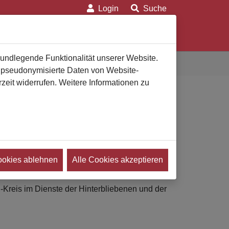
Login
Suche
on
Für Verbraucher
Für Bestatter
rundlegende Funktionalität unserer Website.
n pseudonymisierte Daten von Website-
eit widerrufen. Weitere Informationen zu
 Würde des verstorbenen Menschen einzustehen:
ookies ablehnen
Alle Cookies akzeptieren
100 Jahren verpflichtet.
-Kreis im Dienste der Hinterbliebenen und der