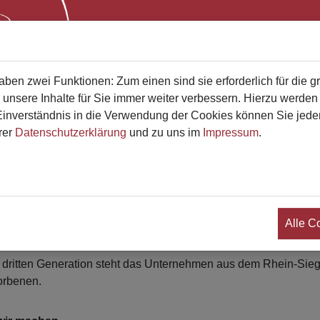
Start
Bestatterliste
Qualifikati
en zwei Funktionen: Zum einen sind sie erforderlich für die g
 unsere Inhalte für Sie immer weiter verbessern. Hierzu werde
verständnis in die Verwendung der Cookies können Sie jederz
rer
Datenschutzerklärung
und zu uns im
Impressum
.
rinz Bestattungen
nd jederzeit für Sie da
ir sind
örige in ihrer Trauer zu stützen, sie zu entlasten und für die
Alle C
r Aufgabe fühlt sich Prinz Bestattungen in Bad Honnef seit über 
r dritten Generation steht das Unternehmen aus dem Rhein-Sieg
orbenen.