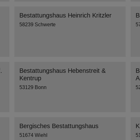
Bestattungshaus Heinrich Kritzler
B
58239 Schwerte
5
.
Bestattungshaus Hebenstreit &
B
Kentrup
A
53129 Bonn
5
Bergisches Bestattungshaus
K
51674 Wiehl
5