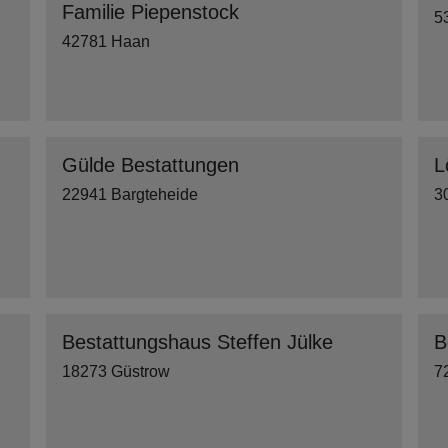
Familie Piepenstock
5
42781 Haan
Gülde Bestattungen
L
22941 Bargteheide
3
Bestattungshaus Steffen Jülke
B
18273 Güstrow
7