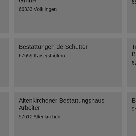
GmbH
6
66333 Völklingen
Bestattungen de Schutter
T
B
67659 Kaiserslautern
6
Altenkirchener Bestattungshaus
B
Arbeiter
5
57610 Altenkirchen