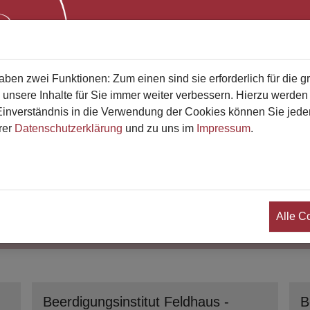
Start
Bestatterliste
Qualifikati
en zwei Funktionen: Zum einen sind sie erforderlich für die g
sse
 unsere Inhalte für Sie immer weiter verbessern. Hierzu werde
verständnis in die Verwendung der Cookies können Sie jederz
rer
Datenschutzerklärung
und zu uns im
Impressum
.
en finden
Wo suchen Sie?
Alle C
Beerdigungsinstitut Feldhaus -
B