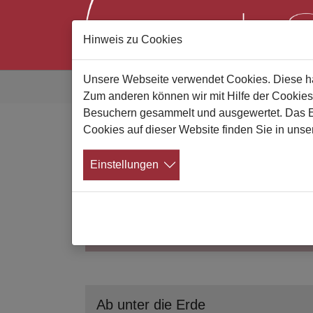
Hinweis zu Cookies
Zum Hauptinhalt springen
Sie sind hier:
Unsere Webseite verwendet Cookies. Diese hab
Gute Bestatter
Bestatterliste
Suchergebni
Zum anderen können wir mit Hilfe der Cookies
Besuchern gesammelt und ausgewertet. Das Ein
Cookies auf dieser Website finden Sie in unse
Bestattungsunternehm
Einstellungen
Suchen Sie jemand bestimmten?
Ab unter die Erde