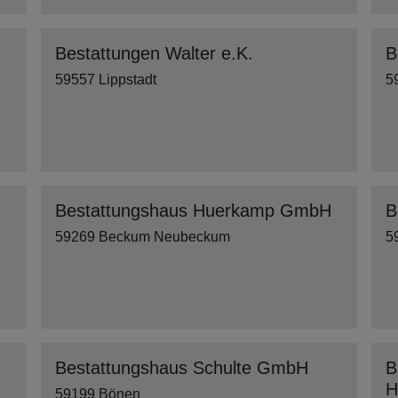
Bestattungen Walter e.K.
B
59557 Lippstadt
5
H
Bestattungshaus Huerkamp GmbH
B
59269 Beckum Neubeckum
5
H
Bestattungshaus Schulte GmbH
B
H
59199 Bönen