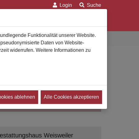
Login
Suche
on
Für Verbraucher
Für Bestatter
rundlegende Funktionalität unserer Website.
n pseudonymisierte Daten von Website-
eit widerrufen. Weitere Informationen zu
ookies ablehnen
Alle Cookies akzeptieren
Suchen
estattungshaus Weisweiler