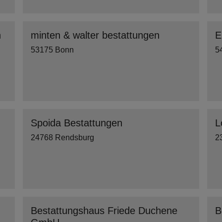
n
minten & walter bestattungen
E
53175 Bonn
5
Spoida Bestattungen
L
24768 Rendsburg
2
Bestattungshaus Friede Duchene
B