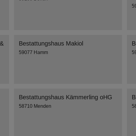
5
 &
Bestattungshaus Makiol
B
59077 Hamm
5
Bestattungshaus Kämmerling oHG
B
58710 Menden
5