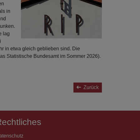
en
ls in
und
sunken.
e lag
i
r in etwa gleich geblieben sind. Die
 das Statistische Bundesamt im Sommer 2026).
Zurück
echtliches
atenschutz