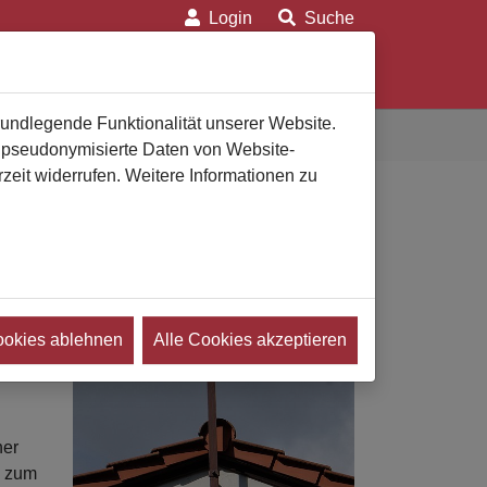
Login
Suche
on
Für Verbraucher
Für Bestatter
rundlegende Funktionalität unserer Website.
n pseudonymisierte Daten von Website-
eit widerrufen. Weitere Informationen zu
ookies ablehnen
Alle Cookies akzeptieren
nissen
ner
s zum