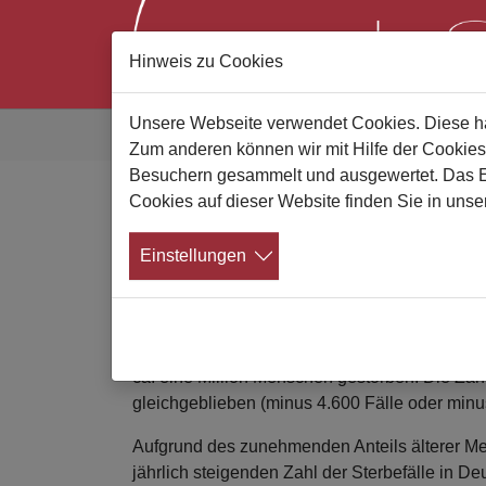
Hinweis zu Cookies
Zum Hauptinhalt springen
Sie sind hier:
Unsere Webseite verwendet Cookies. Diese hab
Gute Bestatter
Alle News
News Details
Zum anderen können wir mit Hilfe der Cookies
Besuchern gesammelt und ausgewertet. Das Ein
Cookies auf dieser Website finden Sie in unse
Eine Million Sterbefälle
Einstellungen
Sterbefallzahlen trotz Alterungseffek
14.01.2026
Wie das Statistische Bundesamt (Destatis) mit
ca. eine Million Menschen gestorben. Die Zahl 
gleichgeblieben (minus 4.600 Fälle oder minus
Aufgrund des zunehmenden Anteils älterer Men
jährlich steigenden Zahl der Sterbefälle in D