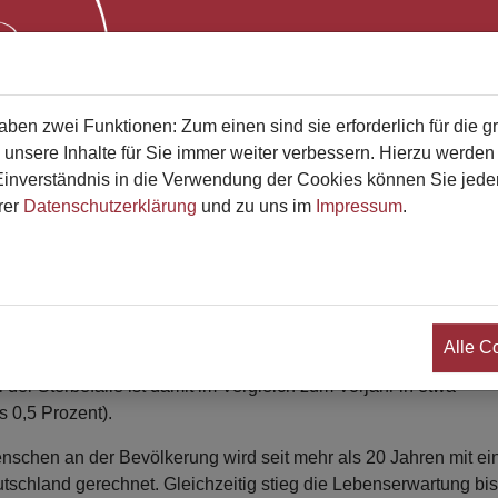
Start
Bestatterliste
Qualifikati
en zwei Funktionen: Zum einen sind sie erforderlich für die g
 unsere Inhalte für Sie immer weiter verbessern. Hierzu werde
verständnis in die Verwendung der Cookies können Sie jederz
rer
Datenschutzerklärung
und zu uns im
Impressum
.
 im Jahr 2025
t in etwa auf Vorjahresniveau
Alle C
teilt, sind im Jahr 2025 in Deutschland nach vorläufigen Ergeb
der Sterbefälle ist damit im Vergleich zum Vorjahr in etwa
 0,5 Prozent).
schen an der Bevölkerung wird seit mehr als 20 Jahren mit ei
eutschland gerechnet. Gleichzeitig stieg die Lebenserwartung bi