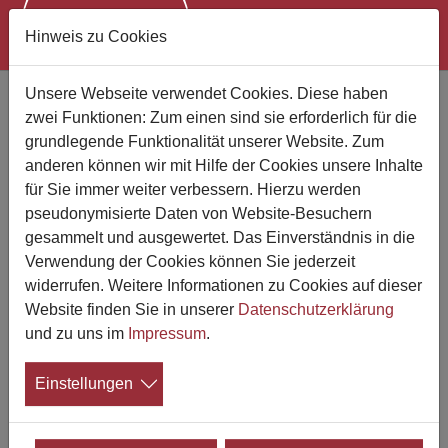
Hinweis zu Cookies
Zum Hauptinhalt springen
Unsere Webseite verwendet Cookies. Diese haben
Cartoons und Karikaturen zu
zwei Funktionen: Zum einen sind sie erforderlich für die
Sterben, Tod und Friedhofskultur
grundlegende Funktionalität unserer Website. Zum
Ausstellung "Man stirbt nur einmal" in Bad
anderen können wir mit Hilfe der Cookies unsere Inhalte
für Sie immer weiter verbessern. Hierzu werden
Wildungen
pseudonymisierte Daten von Website-Besuchern
gesammelt und ausgewertet. Das Einverständnis in die
19.02.2026
Verwendung der Cookies können Sie jederzeit
In der Wandelhalle Bad Wildungen zeigt
widerrufen. Weitere Informationen zu Cookies auf dieser
das Deutsche Institut für Bestattungskultur
Website finden Sie in unserer
Datenschutzerklärung
(DIB) im Sommer 2026 eine Ausstellung,
und zu uns im
Impressum
.
die das schwere Thema Endlichkeit mit
leichter Hand aufnimmt. Unter dem Titel „Man stirbt nur
Einstellungen
einmal“ versammelt die Schau 80 Cartoons und
Karikaturen zu Sterben, Tod und Friedhofskultur. Die
Ausstellung ist vom 12. Juni bis 23. August 2026 zu