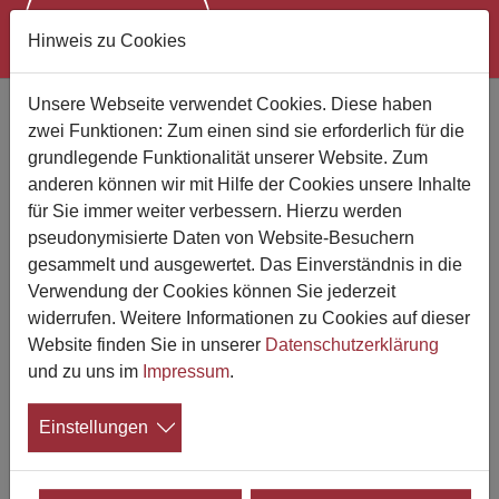
Hinweis zu Cookies
Zum Hauptinhalt springen
Unsere Webseite verwendet Cookies. Diese haben
Sozialbestattung darf nicht mit
zwei Funktionen: Zum einen sind sie erforderlich für die
Verweis auf mögliche
grundlegende Funktionalität unserer Website. Zum
Ausgleichsansprüche abgelehnt
anderen können wir mit Hilfe der Cookies unsere Inhalte
werden
für Sie immer weiter verbessern. Hierzu werden
Urteil des Landessozialgerichts Nordrhein-
pseudonymisierte Daten von Website-Besuchern
gesammelt und ausgewertet. Das Einverständnis in die
Westfalen
Verwendung der Cookies können Sie jederzeit
widerrufen. Weitere Informationen zu Cookies auf dieser
29.08.2024
Website finden Sie in unserer
Datenschutzerklärung
Das Landessozialgericht Nordrhein-
und zu uns im
Impressum
.
Westfalen (LSG NRW) hat im März 2024
entschieden, dass eine Erstattung von
Einstellungen
Bestattungskosten gemäß § 74 SGB XII
nicht mit möglichen Ansprüchen gegen Verwandte und
Erben abgelehnt werden kann. Der Sozialhilfeträger kann