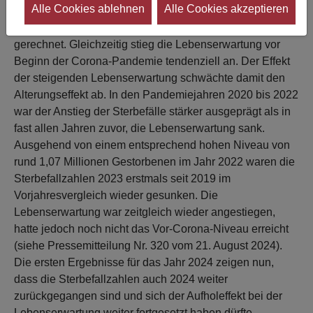
Alle Cookies ablehnen
Alle Cookies akzeptieren
der Bevölkerung wird seit mehr als 20 Jahren mit einer
jährlich steigenden Zahl der Sterbefälle in Deutschland
gerechnet. Gleichzeitig stieg die Lebenserwartung vor
Beginn der Corona-Pandemie tendenziell an. Der Effekt
der steigenden Lebenserwartung schwächte damit den
Alterungseffekt ab. In den Pandemiejahren 2020 bis 2022
war der Anstieg der Sterbefälle stärker ausgeprägt als in
fast allen Jahren zuvor, die Lebenserwartung sank.
Ausgehend von einem entsprechend hohen Niveau von
rund 1,07 Millionen Gestorbenen im Jahr 2022 waren die
Sterbefallzahlen 2023 erstmals seit 2019 im
Vorjahresvergleich wieder gesunken. Die
Lebenserwartung war zeitgleich wieder angestiegen,
hatte jedoch noch nicht das Vor-Corona-Niveau erreicht
(siehe Pressemitteilung Nr. 320 vom 21. August 2024).
Die ersten Ergebnisse für das Jahr 2024 zeigen nun,
dass die Sterbefallzahlen auch 2024 weiter
zurückgegangen sind und sich der Aufholeffekt bei der
Lebenserwartung weiter fortgesetzt haben dürfte.