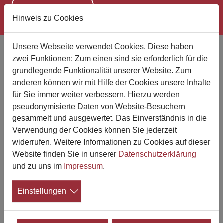
Hinweis zu Cookies
Zum Hauptinhalt springen
Unsere Webseite verwendet Cookies. Diese haben
Eine Millionen Sterbefälle im Jahr
zwei Funktionen: Zum einen sind sie erforderlich für die
2024
grundlegende Funktionalität unserer Website. Zum
Trotz Alterungseffekts leichter Rückgang
anderen können wir mit Hilfe der Cookies unsere Inhalte
für Sie immer weiter verbessern. Hierzu werden
gegenüber dem Vorjahr
pseudonymisierte Daten von Website-Besuchern
gesammelt und ausgewertet. Das Einverständnis in die
15.01.2025
Verwendung der Cookies können Sie jederzeit
Im Jahr 2024 sind in Deutschland nach
widerrufen. Weitere Informationen zu Cookies auf dieser
vorläufigen Ergebnissen des Statistischen
Website finden Sie in unserer
Datenschutzerklärung
Bundesamtes (Destatis) etwas mehr als
und zu uns im
Impressum
.
1,0 Millionen Menschen gestorben. Die
Zahl der Sterbefälle ist damit im Vergleich zum Vorjahr
Einstellungen
um 2,5 Prozent oder etwa 25.500 Fälle gesunken.
Aufgrund des zunehmenden Anteils älterer Menschen an