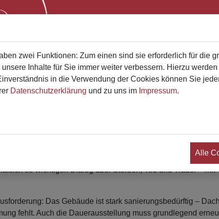
Start
Bestatterliste
Qualifikati
en zwei Funktionen: Zum einen sind sie erforderlich für die g
 unsere Inhalte für Sie immer weiter verbessern. Hierzu werde
verständnis in die Verwendung der Cookies können Sie jederz
rer
Datenschutzerklärung
und zu uns im
Impressum
.
seum!
tartet
Alle C
Museum für Sepulkralkultur in Kassel ist weltweit einzigartig. 
aftlich so wichtigen Dialog über Sterben, Tod und Trauer – mit
usforderung: Das Gebäude ist stark sanierungsbedürftig – Dac
ung fehlt. Auch die Dauerausstellung muss grundlegend erneu