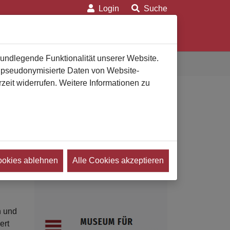
Login
Suche
on
Für Verbraucher
Für Bestatter
rundlegende Funktionalität unserer Website.
n pseudonymisierte Daten von Website-
eit widerrufen. Weitere Informationen zu
ookies ablehnen
Alle Cookies akzeptieren
Es
h und
ert