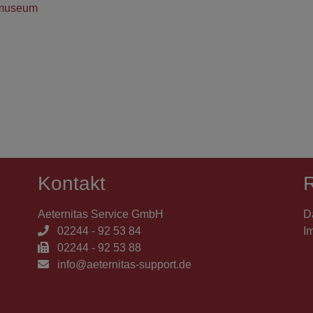
almuseum
Kontakt
R
Aeternitas Service GmbH
D
02244 - 92 53 84
I
02244 - 92 53 88
info@aeternitas-support.de