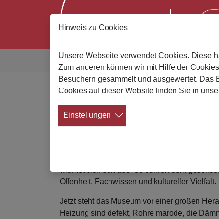
Hinweis zu Cookies
Zum Hauptinhalt springen
Sie sind hier:
Unsere Webseite verwendet Cookies. Diese hab
Gute Bestatter
Alle News
News Details
Zum anderen können wir mit Hilfe der Cookies
Besuchern gesammelt und ausgewertet. Das Ein
Cookies auf dieser Website finden Sie in unse
Rettet das Sepulkralmu
Einstellungen
Spendenkampagne auf Startnext ges
12.08.2025
Viele wissen und wertschätzen es bereits: Das 
widmet sich seit über 30 Jahren dem gesellsch
Offenheit, Fachwissen und kultureller Vielfalt.
Jetzt steht das Museum vor einer großen Hera
Heizung sind defekt, Rohre marode, die Dämm