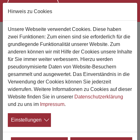
Hinweis zu Cookies
Zum Hauptinhalt springen
Unsere Webseite verwendet Cookies. Diese haben
Bestattungen Gregor
zwei Funktionen: Zum einen sind sie erforderlich für die
grundlegende Funktionalität unserer Website. Zum
Erstes Heddesheimer Bestattungsinstitut
anderen können wir mit Hilfe der Cookies unsere Inhalte
Wer wir sind
für Sie immer weiter verbessern. Hierzu werden
Das Bestattungs-Unternehmen Jürgen Gregor steht Ihnen
pseudonymisierte Daten von Website-Besuchern
gerade nach einem schweren Verlust als verlässlicher
gesammelt und ausgewertet. Das Einverständnis in die
und kompetenter Ansprechpartner zur Seite, ob bei Ihnen
Verwendung der Cookies können Sie jederzeit
zu Haus oder in unseren Räumlichkeiten in der
widerrufen. Weitere Informationen zu Cookies auf dieser
Unterdorfstraße 10
in 68542 Heddesheim, wir sind rund
Website finden Sie in unserer
Datenschutzerklärung
um die Uhr für Sie erreichbar.
und zu uns im
Impressum
.
Gerne planen wir mit Ihnen auch Ihre individuelle
Einstellungen
Vorsorge. Mit einem Bestattungsvorsorgevertrag lässt
sich bis ins Detail festlegen, was nach dem eigenen Tod
geschieht und wie die entstehenden Kosten abgedeckt