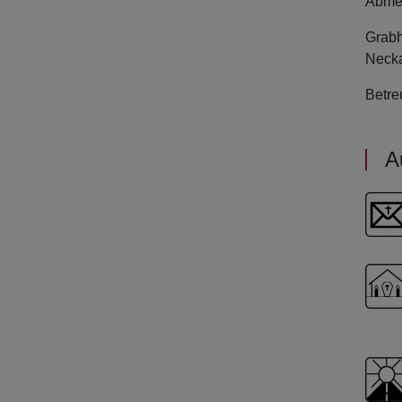
Abme
Grabh
Necka
Betre
A