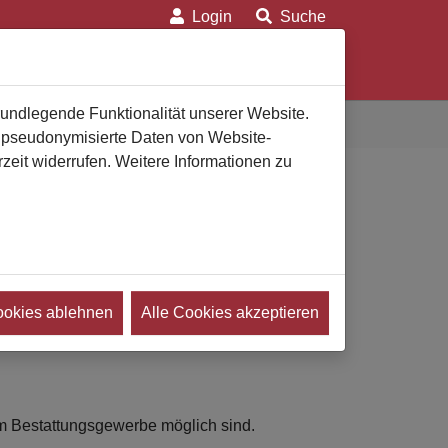
Login
Suche
on
Für Verbraucher
Für Bestatter
rundlegende Funktionalität unserer Website.
n pseudonymisierte Daten von Website-
eit widerrufen. Weitere Informationen zu
ookies ablehnen
Alle Cookies akzeptieren
tattungsfachkräften, geprüften Bestattern,
im Bestattungsgewerbe möglich sind.