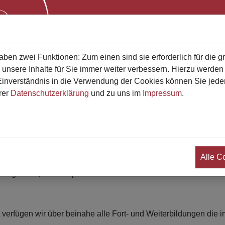
Start
Bestatterliste
Qualifikati
en zwei Funktionen: Zum einen sind sie erforderlich für die g
 unsere Inhalte für Sie immer weiter verbessern. Hierzu werde
verständnis in die Verwendung der Cookies können Sie jederz
rer
Datenschutzerklärung
und zu uns im
Impressum
.
estattungen J. Homburg
Lisa Ulfig-Lembeck e.K.
ir sind
Alle C
ind ein eingespieltes und harmonisches Team, bestehend aus Bes
rbegleitern, Thanatopraktikern und Bestattermeistern.
 verfügen wir über beinahe alle Fort- und Weiterbildungen die 