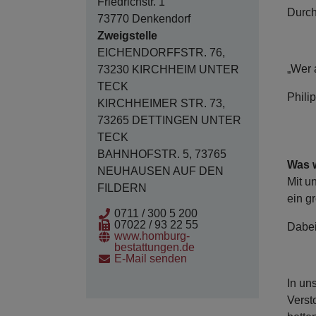
Friedrichstr. 1
Durch
73770 Denkendorf
Zweigstelle
EICHENDORFFSTR. 76,
„Wer 
73230 KIRCHHEIM UNTER
TECK
Phili
KIRCHHEIMER STR. 73,
73265 DETTINGEN UNTER
TECK
BAHNHOFSTR. 5, 73765
Was 
NEUHAUSEN AUF DEN
Mit u
FILDERN
ein g
0711 / 300 5 200
07022 / 93 22 55
Dabei
www.homburg-
bestattungen.de
E-Mail senden
In un
Verst