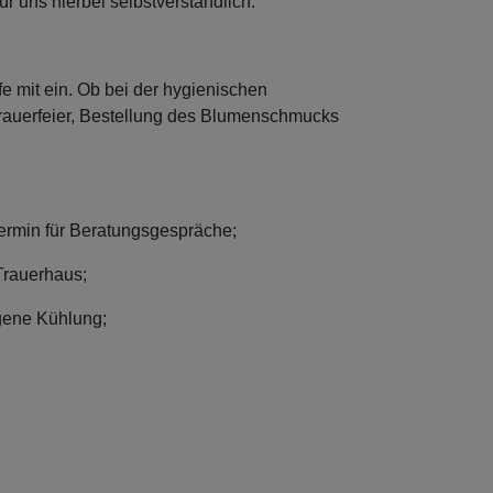
ür uns hierbei selbstverständlich.
fe mit ein. Ob bei der hygienischen
Trauerfeier, Bestellung des Blumenschmucks
Termin für Beratungsgespräche;
Trauerhaus;
gene Kühlung;