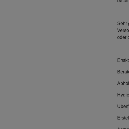
bette
Sehr 
Verso
oder 
Erstk
Berat
Abhol
Hygie
Überf
Erste