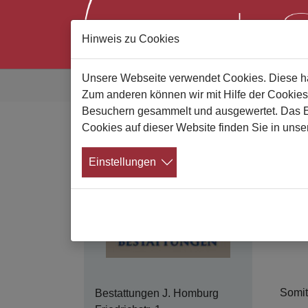
Hinweis zu Cookies
Zum Hauptinhalt springen
Sie sind hier:
Unsere Webseite verwendet Cookies. Diese hab
Gute Bestatter
Bestatterliste
Details
Zum anderen können wir mit Hilfe der Cookies
Besuchern gesammelt und ausgewertet. Das Ein
Cookies auf dieser Website finden Sie in unse
B
Kontakt
Einstellungen
Inh. 
Wer w
Wir s
Traue
Somit
Bestattungen J. Homburg