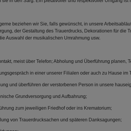
n sie in den Sarg. Ein pietätvoller und respektvoller Umgang ist f
gerne beziehen wir Sie, falls gewünscht, in unsere Arbeitsabläu
rgung, der Gestaltung des Trauerdrucks, Dekorationen für die 
die Auswahl der musikalischen Umrahmung usw.
ontakt, meist über Telefon; Abholung und Überführung planen, 
ungsgespräch in einer unserer Filialen oder auch zu Hause im 
ung und überführen der verstorbenen Person in unsere hausei
nische Grundversorgung und Aufbahrung;
ührung zum jeweiligen Friedhof oder ins Krematorium;
llung von Trauerdrucksachen und späteren Danksagungen;