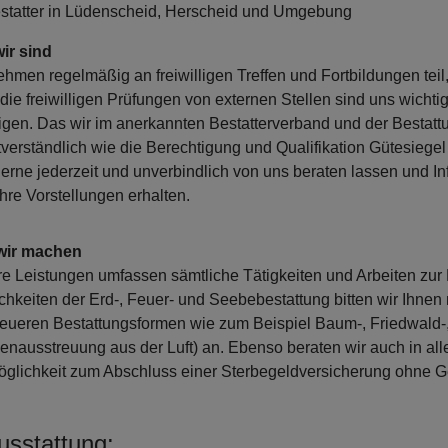
estatter in Lüdenscheid, Herscheid und Umgebung
ir sind
ehmen regelmäßig an freiwilligen Treffen und Fortbildungen teil,
die freiwilligen Prüfungen von externen Stellen sind uns wicht
igen. Das wir im anerkannten Bestatterverband und der Bestattu
tverständlich wie die Berechtigung und Qualifikation Gütesieg
gerne jederzeit und unverbindlich von uns beraten lassen und I
Ihre Vorstellungen erhalten.
wir machen
e Leistungen umfassen sämtliche Tätigkeiten und Arbeiten zur
chkeiten der Erd-, Feuer- und Seebebestattung bitten wir Ihnen 
eueren Bestattungsformen wie zum Beispiel Baum-, Friedwald-,
enausstreuung aus der Luft) an. Ebenso beraten wir auch in al
öglichkeit zum Abschluss einer Sterbegeldversicherung ohne G
usstattung: