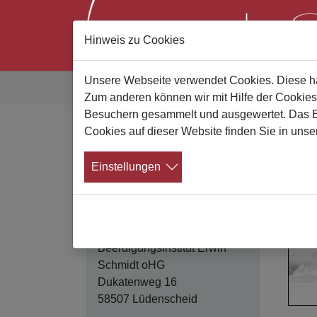
Hinweis zu Cookies
Zum Hauptinhalt springen
Sie sind hier:
Unsere Webseite verwendet Cookies. Diese hab
Gute Bestatter
Bestatterliste
Details
Zum anderen können wir mit Hilfe der Cookies
Besuchern gesammelt und ausgewertet. Das Ein
Cookies auf dieser Website finden Sie in unse
B
Kontakt
Einstellungen
Beerdigungsinstitut Erwin
Schmidt oHG
Dukatenweg 16
58507 Lüdenscheid