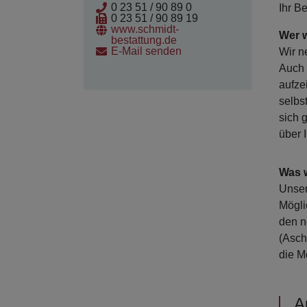
0 23 51 / 90 89 0
Ihr B
0 23 51 / 90 89 19
www.schmidt-
Wer w
bestattung.de
E-Mail senden
Wir n
Auch 
aufze
selbs
sich 
über 
Was 
Unser
Mögli
den n
(Asch
die M
A