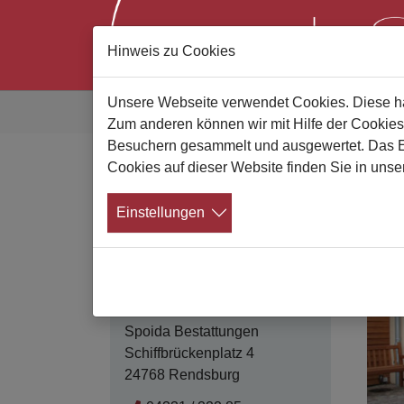
Hinweis zu Cookies
Zum Hauptinhalt springen
Sie sind hier:
Unsere Webseite verwendet Cookies. Diese hab
Gute Bestatter
Bestatterliste
Details
Zum anderen können wir mit Hilfe der Cookies
Besuchern gesammelt und ausgewertet. Das Ein
Cookies auf dieser Website finden Sie in unse
S
Kontakt
Einstellungen
Spoida Bestattungen
Schiffbrückenplatz 4
24768 Rendsburg