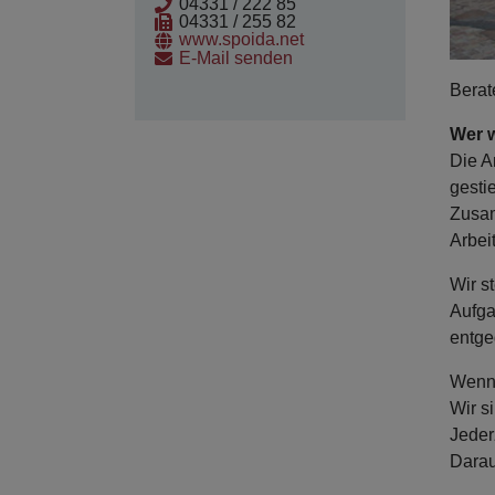
04331 / 222 85
04331 / 255 82
www.spoida.net
E-Mail senden
Berat
Wer w
Die A
gesti
Zusam
Arbei
Wir s
Aufga
entge
Wenn 
Wir si
Jeder
Darau