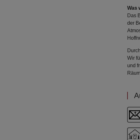
Was 
Das B
der B
Atmos
Hoffn
Durch
Wir f
und f
Räuml
A