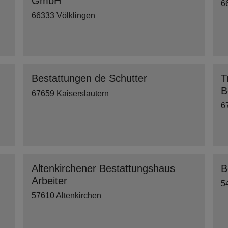
GmbH
6
66333 Völklingen
Bestattungen de Schutter
T
B
67659 Kaiserslautern
6
Altenkirchener Bestattungshaus
B
Arbeiter
5
57610 Altenkirchen