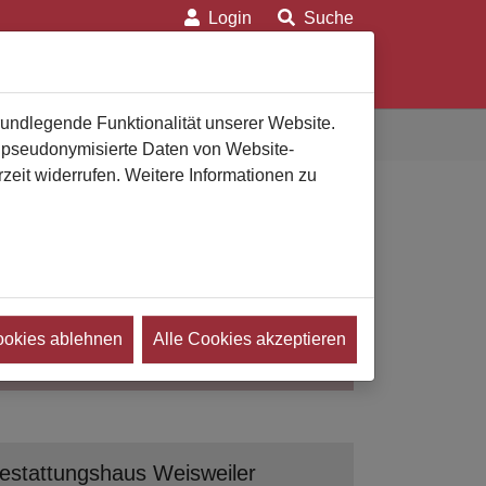
Login
Suche
on
Für Verbraucher
Für Bestatter
rundlegende Funktionalität unserer Website.
n pseudonymisierte Daten von Website-
eit widerrufen. Weitere Informationen zu
ookies ablehnen
Alle Cookies akzeptieren
Suchen
estattungshaus Weisweiler