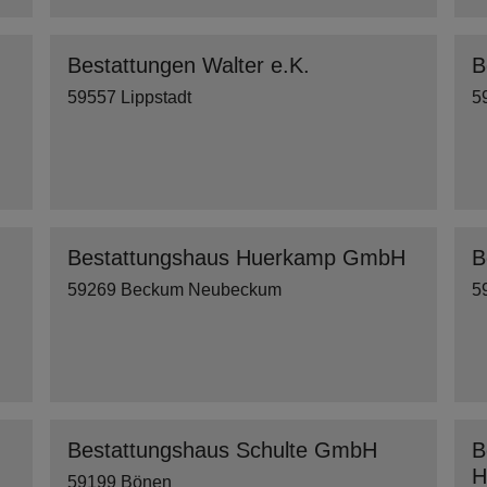
Bestattungen Walter e.K.
B
59557 Lippstadt
5
H
Bestattungshaus Huerkamp GmbH
B
59269 Beckum Neubeckum
5
H
Bestattungshaus Schulte GmbH
B
H
59199 Bönen