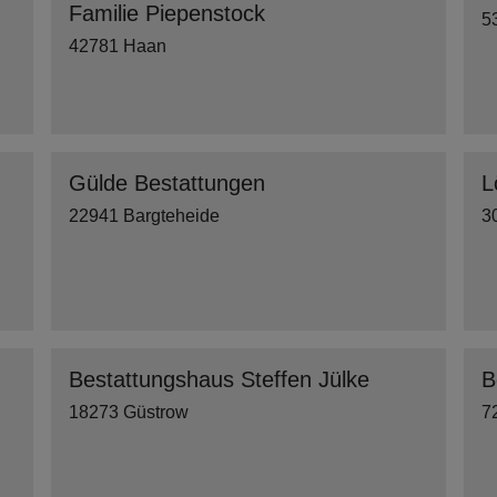
Familie Piepenstock
5
42781 Haan
Gülde Bestattungen
L
22941 Bargteheide
3
Bestattungshaus Steffen Jülke
B
18273 Güstrow
7