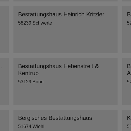
Bestattungshaus Heinrich Kritzler
B
58239 Schwerte
5
.
Bestattungshaus Hebenstreit &
B
Kentrup
A
53129 Bonn
5
Bergisches Bestattungshaus
K
51674 Wiehl
5