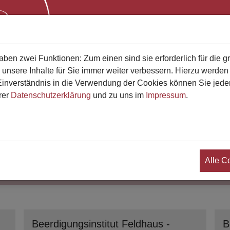
Start
Bestatterliste
Qualifikati
en zwei Funktionen: Zum einen sind sie erforderlich für die g
sse
 unsere Inhalte für Sie immer weiter verbessern. Hierzu werde
verständnis in die Verwendung der Cookies können Sie jederz
rer
Datenschutzerklärung
und zu uns im
Impressum
.
en finden
Wo suchen Sie?
Alle C
Beerdigungsinstitut Feldhaus -
B