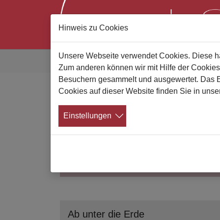
Hinweis zu Cookies
Zum Hauptinhalt springen
Sie sind hier:
Unsere Webseite verwendet Cookies. Diese hab
Gute Bestatter
Bestatterliste
Suchergebni
Zum anderen können wir mit Hilfe der Cookies
Besuchern gesammelt und ausgewertet. Das Ein
Cookies auf dieser Website finden Sie in unse
Bestattungsunternehm
Einstellungen
Suchen Sie jemand bestimmten?
Ab unter die Erde