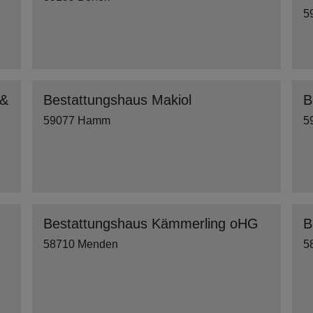
5
 &
Bestattungshaus Makiol
B
59077 Hamm
5
Bestattungshaus Kämmerling oHG
B
58710 Menden
5