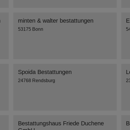
n
minten & walter bestattungen
E
53175 Bonn
5
Spoida Bestattungen
L
24768 Rendsburg
2
Bestattungshaus Friede Duchene
B