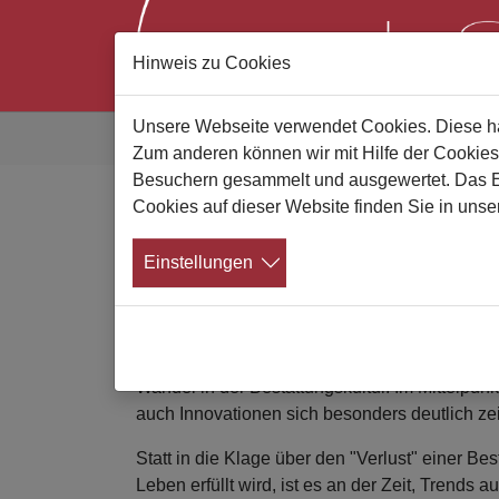
Hinweis zu Cookies
Zum Hauptinhalt springen
Sie sind hier:
Unsere Webseite verwendet Cookies. Diese hab
Gute Bestatter
Alle News
News Details
Zum anderen können wir mit Hilfe der Cookies
Besuchern gesammelt und ausgewertet. Das Ein
Cookies auf dieser Website finden Sie in unse
Fachbuch "Innovationen
Einstellungen
Veröffentlichung des WEKA-Verlage
07.08.2023
Das Buch "Innovationen im Bestattungswesen
Wandel in der Bestattungskultur. Im Mittelpun
auch Innovationen sich besonders deutlich ze
Statt in die Klage über den "Verlust" einer B
Leben erfüllt wird, ist es an der Zeit, Trends 