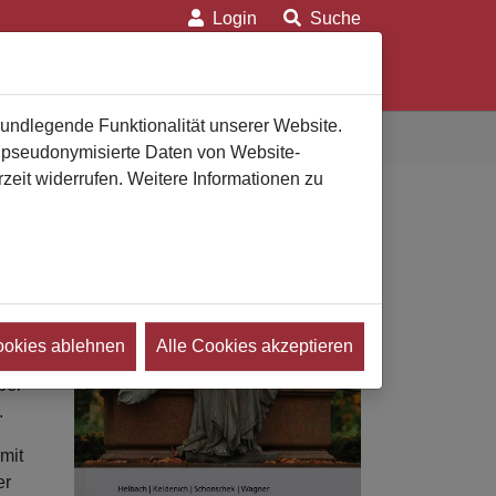
Login
Suche
on
Für Verbraucher
Für Bestatter
rundlegende Funktionalität unserer Website.
n pseudonymisierte Daten von Website-
eit widerrufen. Weitere Informationen zu
ookies ablehnen
Alle Cookies akzeptieren
llen
ber
.
mit
er