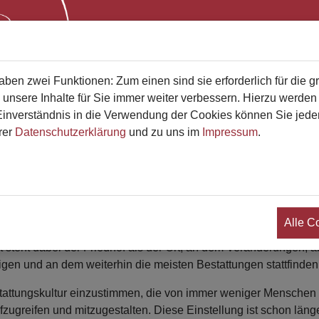
Start
Bestatterliste
Qualifikati
en zwei Funktionen: Zum einen sind sie erforderlich für die g
 unsere Inhalte für Sie immer weiter verbessern. Hierzu werde
verständnis in die Verwendung der Cookies können Sie jederz
rer
Datenschutzerklärung
und zu uns im
Impressum
.
 im Bestattungswesen" erschienen
s
Alle C
" von WEKA Media bietet umfassende Informationen zum aktue
kt steht dabei der Friedhof als der Ort, an dem Veränderungen, a
igen und an dem weiterhin die meisten Bestattungen stattfinden
estattungskultur einzustimmen, die von immer weniger Menschen 
aufzugreifen und mitzugestalten. Diese Einstellung ist schon läng