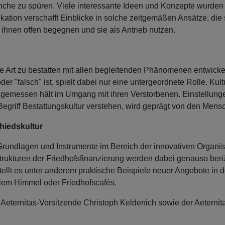
ranche zu spüren. Viele interessante Ideen und Konzepte wurden
ation verschafft Einblicke in solche zeitgemäßen Ansätze, die 
ihnen offen begegnen und sie als Antrieb nutzen.
 Art zu bestatten mit allen begleitenden Phänomenen entwicke
er "falsch" ist, spielt dabei nur eine untergeordnete Rolle. Kultur
 angemessen hält im Umgang mit ihren Verstorbenen. Einstellu
Begriff Bestattungskultur verstehen, wird geprägt von den Mensc
hiedskultur
Grundlagen und Instrumente im Bereich der innovativen Organisa
trukturen der Friedhofsfinanzierung werden dabei genauso berü
tellt es unter anderem praktische Beispiele neuer Angebote in d
iem Himmel oder Friedhofscafés.
r Aeternitas-Vorsitzende Christoph Keldenich sowie der Aeterni