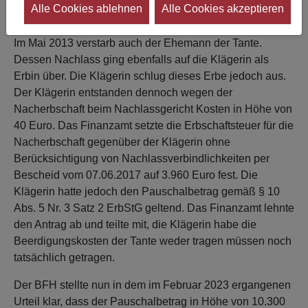
Alle Cookies ablehnen
Alle Cookies akzeptieren
Im Januar 2013 verstarb die Tante der Klägerin. Vorerbe
war der Ehemann der Tante, Nacherbin war die Klägerin.
Im Mai 2013 verstarb auch der Ehemann der Tante.
Dessen Nachlass ging ebenfalls auf die Klägerin als
Erbin über. Die Klägerin schlug dieses Erbe jedoch aus.
Der Klägerin entstanden dennoch wegen der
Nacherbschaft beim Nachlassgericht Kosten in Höhe von
40 Euro. Das Finanzamt setzte die Erbschaftsteuer für die
Nacherbschaft gegenüber der Klägerin ohne
Berücksichtigung von Nachlassverbindlichkeiten per
Bescheid vom 07.06.2017 auf 3.960 Euro fest. Die
Klägerin hatte jedoch den Pauschalbetrag gemäß § 10
Abs. 5 Nr. 3 Satz 2 ErbStG geltend. Das Finanzamt lehnte
den Antrag ab und teilte mit, die Klägerin habe die
Beerdigungskosten der Tante weder tragen müssen noch
tatsächlich getragen.
Der BFH stellte nun in dem im Februar 2023 ergangenen
Urteil klar, dass der Pauschalbetrag in Höhe von 10.300