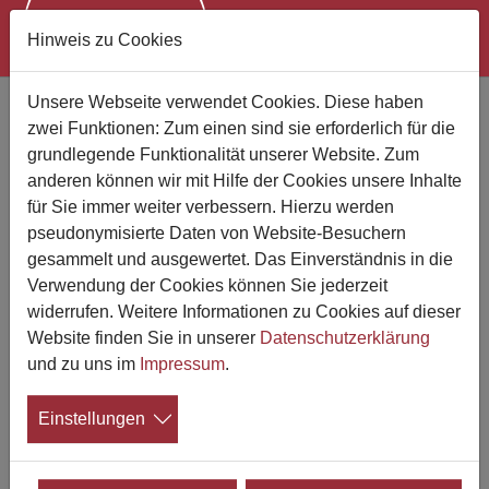
Hinweis zu Cookies
Zum Hauptinhalt springen
Unsere Webseite verwendet Cookies. Diese haben
Pauschalbetrag für Erbfallkosten
zwei Funktionen: Zum einen sind sie erforderlich für die
setzt nicht den Nachweis von
grundlegende Funktionalität unserer Website. Zum
tatsächlichen Kosten voraus
anderen können wir mit Hilfe der Cookies unsere Inhalte
Urteil des Bundesfinanzhofes zur
für Sie immer weiter verbessern. Hierzu werden
pseudonymisierte Daten von Website-Besuchern
Erbschaftssteuer
gesammelt und ausgewertet. Das Einverständnis in die
Verwendung der Cookies können Sie jederzeit
25.08.2023
widerrufen. Weitere Informationen zu Cookies auf dieser
Der Bundesfinanzhof (BFH) hat im Februar
Website finden Sie in unserer
Datenschutzerklärung
2023 per Urteil klargestellt, dass der
und zu uns im
Impressum
.
Pauschalbetrag für Erbfallkosten gemäß §
10 Abs. 5 Nr. 3 Satz 2 ErbStG von Erben
Einstellungen
auch ohne Nachweis von tatsächlich entstandenen
Kosten geltend gemacht werden kann.