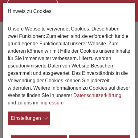
Hinweis zu Cookies
Zum Hauptinhalt springen
Unsere Webseite verwendet Cookies. Diese haben
Das vierstufige
zwei Funktionen: Zum einen sind sie erforderlich für die
Trauerversorgungsmodell
grundlegende Funktionalität unserer Website. Zum
Neuer Basistext zum Thema
anderen können wir mit Hilfe der Cookies unsere Inhalte
für Sie immer weiter verbessern. Hierzu werden
Trauerversorgung im Aeternitas-Trauerportal
pseudonymisierte Daten von Website-Besuchern
gesammelt und ausgewertet. Das Einverständnis in die
19.09.2023
Verwendung der Cookies können Sie jederzeit
Die Herausforderungen, Bedürfnisse und
widerrufen. Weitere Informationen zu Cookies auf dieser
Bedarfe von trauernden Menschen sind
Website finden Sie in unserer
Datenschutzerklärung
sehr unterschiedlich. Trauernden stehen
und zu uns im
Impressum
.
verschiedene Formen der Unterstützung
zur Verfügung. Ein vierstufiges Trauerversorgungsmodell
Einstellungen
teilt diese auf vier Ebenen ein.
Mehr darüber im Text
Vierstufige Trauerversorgung
.