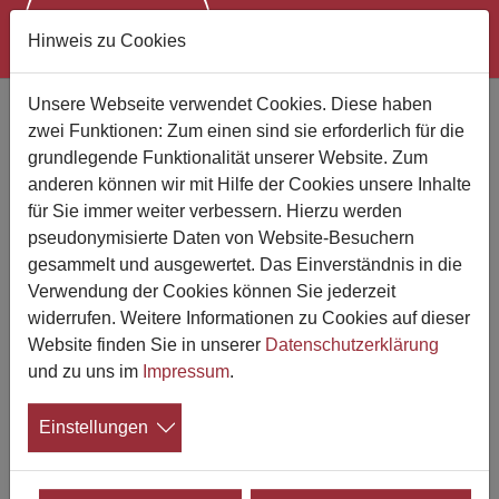
Hinweis zu Cookies
Zum Hauptinhalt springen
Unsere Webseite verwendet Cookies. Diese haben
Erhöhte Friedhofsgebühr für Nicht-
zwei Funktionen: Zum einen sind sie erforderlich für die
Gemeindemitglieder rechtmäßig
grundlegende Funktionalität unserer Website. Zum
Urteil aus Hamburg
anderen können wir mit Hilfe der Cookies unsere Inhalte
für Sie immer weiter verbessern. Hierzu werden
13.11.2023
pseudonymisierte Daten von Website-Besuchern
gesammelt und ausgewertet. Das Einverständnis in die
Das Verwaltungsgericht Hamburg
Verwendung der Cookies können Sie jederzeit
entschied im September 2023 per Urteil,
widerrufen. Weitere Informationen zu Cookies auf dieser
dass eine Religionsgemeinschaft von
Website finden Sie in unserer
Datenschutzerklärung
Nicht-Gemeindemitgliedern eine deutlich
und zu uns im
Impressum
.
höhere Gebühr für Bestattungen auf ihrem Friedhof
fordern kann.
Einstellungen
Kläger in dem verwaltungsgerichtlichen Rechtsstreit war
der Sohn eines Verstorbenen jüdischen Glaubens. Die