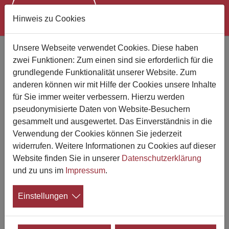
Hinweis zu Cookies
Zum Hauptinhalt springen
Unsere Webseite verwendet Cookies. Diese haben
Magazin "eternity" jetzt mit
zwei Funktionen: Zum einen sind sie erforderlich für die
Aeternitas-Rechtskolumne
grundlegende Funktionalität unserer Website. Zum
Juristische Fragen aus dem
anderen können wir mit Hilfe der Cookies unsere Inhalte
für Sie immer weiter verbessern. Hierzu werden
Bestattungswesen verständlich aufbereitet
pseudonymisierte Daten von Website-Besuchern
gesammelt und ausgewertet. Das Einverständnis in die
14.05.2024
Verwendung der Cookies können Sie jederzeit
Das
Fachmagazin für die
widerrufen. Weitere Informationen zu Cookies auf dieser
Bestattungsbranche "eternity"
enthält seit
Website finden Sie in unserer
Datenschutzerklärung
der neuesten Ausgabe regelmäßig eine
und zu uns im
Impressum
.
Kolumne zu Rechtsfragen aus dem
Bestattungswesen, verfasst von Aeternitas. Gestartet ist
Einstellungen
die Reihe in der aktuellen April-Ausgabe der Zeitschrift
mit dem Thema "Auskunftsanspruch - Wenn nicht alle
Angehörigen bei der Bestattung erwünscht sind". Alle