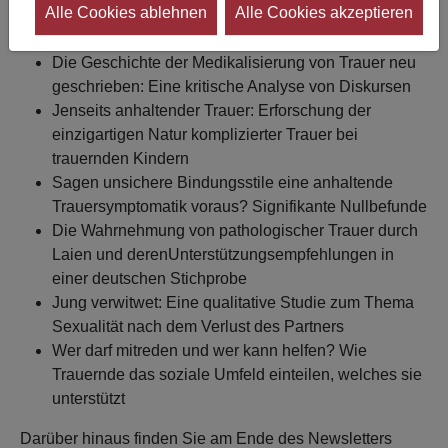
Alle Cookies ablehnen
Alle Cookies akzeptieren
2022: Ein Beitrag zur Vernetzung der
Trauerversorgung in Europa
Die Geschichte der Medikalisierung von Trauer neu
geschrieben: Eine kritische Analyse von Diskursen
Jenseits anhaltender Trauer: Erforschung der
einzigartigen Natur komplizierter Trauer bei
trauernden Kindern
Sagen unsichere Bindungsstile eine anhaltende
Trauersymptomatik voraus? Signifikante Nullbefunde
Die Wahrnehmung von pathologischer Trauer durch
Laien und deren
Unterstützungsempfehlungen in
einer deutschen Stichprobe
Jung verwitwet: Eine qualitative Studie zum Thema
Sexualität nach dem Verlust des Partners
Wer darf mitreden und wer kann helfen? Wie
Trauernde das soziale Umfeld einteilen, welches sie
unterstützt
Darüber hinaus finden Sie am Ende des Newsletters