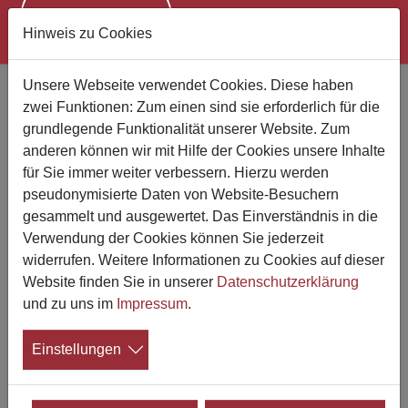
Hinweis zu Cookies
Zum Hauptinhalt springen
Unsere Webseite verwendet Cookies. Diese haben
Neue Ausgabe des Newsletters
zwei Funktionen: Zum einen sind sie erforderlich für die
"Trauerforschung im Fokus"
grundlegende Funktionalität unserer Website. Zum
(02/2024)
anderen können wir mit Hilfe der Cookies unsere Inhalte
Aktuelles aus der internationalen
für Sie immer weiter verbessern. Hierzu werden
pseudonymisierte Daten von Website-Besuchern
Trauerforschung
gesammelt und ausgewertet. Das Einverständnis in die
Verwendung der Cookies können Sie jederzeit
28.06.2024
widerrufen. Weitere Informationen zu Cookies auf dieser
Das Projekt "Trauerforschung im Fokus"
Website finden Sie in unserer
Datenschutzerklärung
hat den neuen Newsletter (Ausgabe
und zu uns im
Impressum
.
02/2024) veröffentlicht. Folgende Themen
und Erkenntnisse der internationalen
Einstellungen
Trauerforschung finden Sie in der aktuellen Ausgabe:
Die Europäische Trauerkonferenz in Kopenhagen