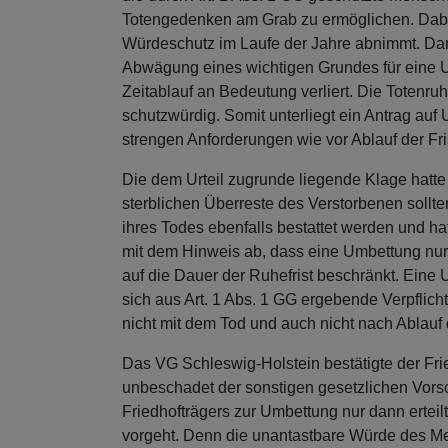
Totengedenken am Grab zu ermöglichen. Dabei 
Würdeschutz im Laufe der Jahre abnimmt. Dar
Abwägung eines wichtigen Grundes für eine U
Zeitablauf an Bedeutung verliert. Die Totenru
schutzwürdig. Somit unterliegt ein Antrag au
strengen Anforderungen wie vor Ablauf der Fri
Die dem Urteil zugrunde liegende Klage hatte
sterblichen Überreste des Verstorbenen sollte
ihres Todes ebenfalls bestattet werden und h
mit dem Hinweis ab, dass eine Umbettung nur 
auf die Dauer der Ruhefrist beschränkt. Eine
sich aus Art. 1 Abs. 1 GG ergebende Verpflic
nicht mit dem Tod und auch nicht nach Ablauf 
Das VG Schleswig-Holstein bestätigte der Fr
unbeschadet der sonstigen gesetzlichen Vorsc
Friedhofträgers zur Umbettung nur dann erteil
vorgeht. Denn die unantastbare Würde des Me