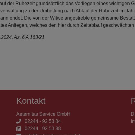
uf der Ruhezeit grundsätzlich das Vorliegen eines wichtigen G
verwaltung zu der Umbettung nach Ablauf der Ruhezeit im Jahr
dann endet. Die von der Witwe angestrebte gemeinsame Bestattu
tztes Anliegen, welches den hier durch Zeitablauf geschwächte
.2024, Az. 6 A 163/21
Kontakt
R
Aeternitas Service GmbH
D
02244 - 92 53 84
I
02244 - 92 53 88