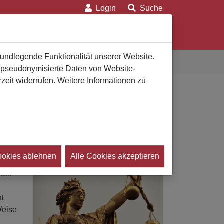
Login
Suche
on
Für Verbraucher
Für Bestatter
rundlegende Funktionalität unserer Website.
n pseudonymisierte Daten von Website-
eit widerrufen. Weitere Informationen zu
chutzwürdig
ookies ablehnen
Alle Cookies akzeptieren
die
 der
ht
Weise