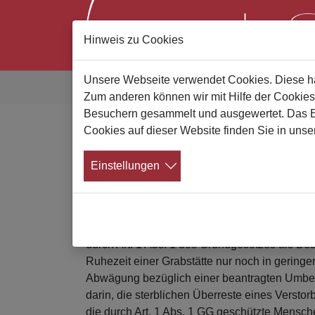
Hinweis zu Cookies
Zum Hauptinhalt springen
Sie sind hier:
Unsere Webseite verwendet Cookies. Diese hab
Gute Bestatter
Alle News
News Details
Zum anderen können wir mit Hilfe der Cookies
Besuchern gesammelt und ausgewertet. Das Ein
Cookies auf dieser Website finden Sie in unse
Totenruhe nach Ablauf 
Einstellungen
Urteil des Schleswig-Holsteinischen 
05.07.2024
Das Schleswig-Holsteinische Verwaltungsgerich
durch Art. 1 Abs. 1 des Grundgesetzes als Be
Ruhezeit einer Grabstätte nur noch in geringe
Abwägung bezüglich einer beantragten Umbett
darin, die sterblichen Überreste eines Versto
die durch Art. 1 Abs. 1 GG geschützte Mensc