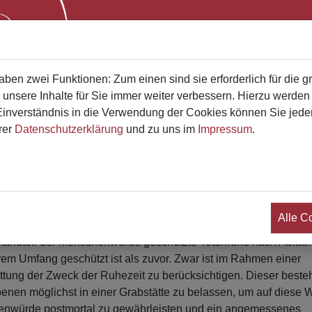
Start
Bestatterliste
Qualifikati
en zwei Funktionen: Zum einen sind sie erforderlich für die g
 unsere Inhalte für Sie immer weiter verbessern. Hierzu werde
verständnis in die Verwendung der Cookies können Sie jederz
rer
Datenschutzerklärung
und zu uns im
Impressum
.
der Ruhezeit in geringerem Maße s
Verwaltungsgerichts
Alle C
t in Schleswig hat in einem aktuellen Urteil klargestellt, dass 
standteil der Menschenwürde geschützte Totenruhe nach Ablauf
rem Umfang geschützt ist als zuvor. Zwar ist im Rahmen einer
ung der Zweck der Ruhezeit zu berücksichtigen. Dieser beste
rbenen möglichst in einer Grabstätte zu belassen, um auf diese 
henwürde postmortal zu gewährleisten und ein angemessenes