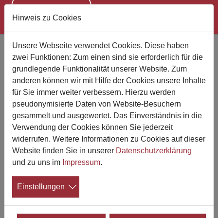
Hinweis zu Cookies
Zum Hauptinhalt springen
Unsere Webseite verwendet Cookies. Diese haben
Umsatzsteuerpflicht von
zwei Funktionen: Zum einen sind sie erforderlich für die
Bestattungsunternehmen
grundlegende Funktionalität unserer Website. Zum
anderen können wir mit Hilfe der Cookies unsere Inhalte
Erschienen August 2024
für Sie immer weiter verbessern. Hierzu werden
pseudonymisierte Daten von Website-Besuchern
gesammelt und ausgewertet. Das Einverständnis in die
Verwendung der Cookies können Sie jederzeit
widerrufen. Weitere Informationen zu Cookies auf dieser
Website finden Sie in unserer
Datenschutzerklärung
und zu uns im
Impressum
.
Innerhalb weniger Monate haben Finanzgerichte zwei
Einstellungen
wichtige Urteile zur Umsatzsteuerpflicht von
Bestattungsunternehmen erlassen. Entscheidend war in