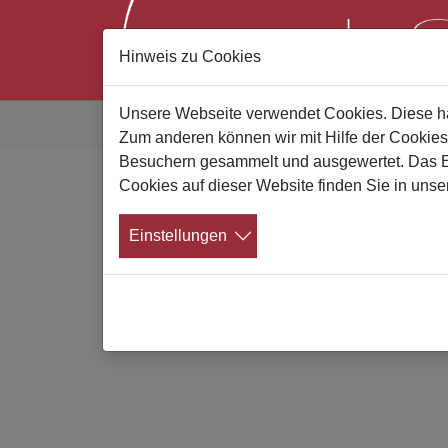
Hinweis zu Cookies
Zum Hauptinhalt springen
Sie sind hier:
Unsere Webseite verwendet Cookies. Diese hab
Gute Bestatter
Für Bestatter
Mitgliederbe
Zum anderen können wir mit Hilfe der Cookies
Besuchern gesammelt und ausgewertet. Das Ein
Cookies auf dieser Website finden Sie in unse
Netzwerkinfos
Einstellungen
Mitgliederbereich
Aeternitas-
Rechtskolumne