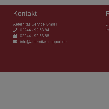
Kontakt
R
Aeternitas Service GmbH
D
02244 - 92 53 84
I
02244 - 92 53 88
info@aeternitas-support.de